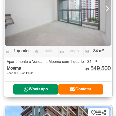
1 quarto
- suíte
- vaga
34 m²
Apartamento à Venda na Moema com 1 quarto - 34 m²
549.500
Moema
R$
Zona Sul - São Paulo
WhatsApp
Contatar