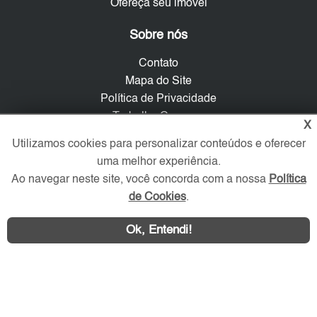
Ofereça seu imóvel
Sobre nós
Contato
Mapa do Site
Política de Privacidade
Trabalhe Conosco
X
Utilizamos cookies para personalizar conteúdos e oferecer
Verificada por
uma melhor experiência.
Ao navegar neste site, você concorda com a nossa
Política
de Cookies
.
Redes Sociais
Ok, Entendi!