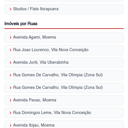
keyboard_arrow_right
Studios / Flats Ibirapuera
Imóveis por Ruas
keyboard_arrow_right
Avenida Agami, Moema
keyboard_arrow_right
Rua Joao Lourenco, Vila Nova Conceição
keyboard_arrow_right
Avenida Juriti, Vila Uberabinha
keyboard_arrow_right
Rua Gomes De Carvalho, Vila Olímpia (Zona Sul)
keyboard_arrow_right
Rua Gomes De Carvalho, Vila Olímpia (Zona Sul)
keyboard_arrow_right
Avenida Pavao, Moema
keyboard_arrow_right
Rua Domingos Leme, Vila Nova Conceição
keyboard_arrow_right
Avenida Ibijau, Moema