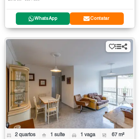
WhatsApp
Contatar
2 quartos
1 suíte
1 vaga
67 m²