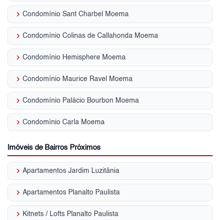
keyboard_arrow_right
Condomínio Sant Charbel Moema
keyboard_arrow_right
Condomínio Colinas de Callahonda Moema
keyboard_arrow_right
Condomínio Hemisphere Moema
keyboard_arrow_right
Condomínio Maurice Ravel Moema
keyboard_arrow_right
Condomínio Palácio Bourbon Moema
keyboard_arrow_right
Condomínio Carla Moema
Imóveis de Bairros Próximos
keyboard_arrow_right
Apartamentos Jardim Luzitânia
keyboard_arrow_right
Apartamentos Planalto Paulista
keyboard_arrow_right
Kitnets / Lofts Planalto Paulista