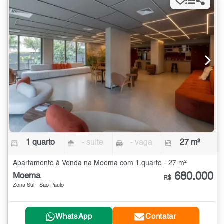
1 quarto
- suíte
- vaga
27 m²
Apartamento à Venda na Moema com 1 quarto - 27 m²
680.000
Moema
R$
Zona Sul - São Paulo
WhatsApp
Contatar