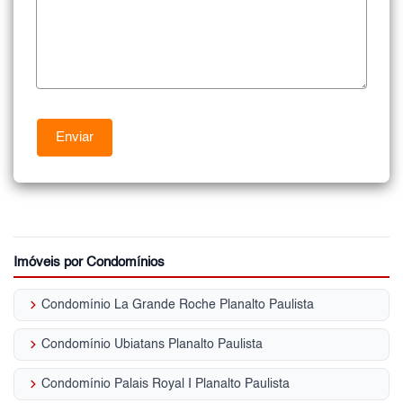
Imóveis por Condomínios
keyboard_arrow_right
Condomínio La Grande Roche Planalto Paulista
keyboard_arrow_right
Condomínio Ubiatans Planalto Paulista
keyboard_arrow_right
Condomínio Palais Royal I Planalto Paulista