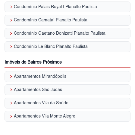
keyboard_arrow_right
Condomínio Palais Royal I Planalto Paulista
keyboard_arrow_right
Condomínio Camataí Planalto Paulista
keyboard_arrow_right
Condomínio Gaetano Donizetti Planalto Paulista
keyboard_arrow_right
Condomínio Le Blanc Planalto Paulista
Imóveis de Bairros Próximos
keyboard_arrow_right
Apartamentos Mirandópolis
keyboard_arrow_right
Apartamentos São Judas
keyboard_arrow_right
Apartamentos Vila da Saúde
keyboard_arrow_right
Apartamentos Vila Monte Alegre