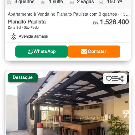
3 quartos
1 suíte
2 vagas
150 m²
Apartamento à Venda no Planalto Paulista com 3 quartos - 150 m²
1.526.400
Planalto Paulista
R$
Zona Sul - São Paulo
Avenida Jamaris
WhatsApp
Contatar
Destaque