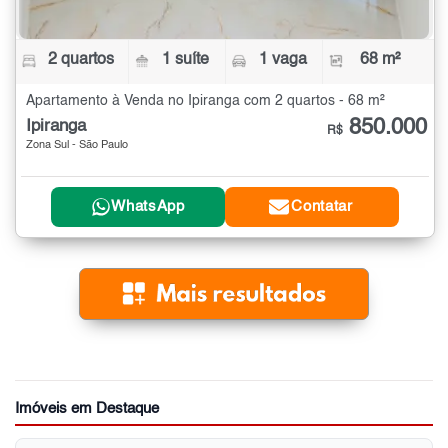
2 quartos
1 suíte
1 vaga
68 m²
Apartamento à Venda no Ipiranga com 2 quartos - 68 m²
850.000
Ipiranga
R$
Zona Sul - São Paulo
WhatsApp
Contatar
Imóveis em Destaque