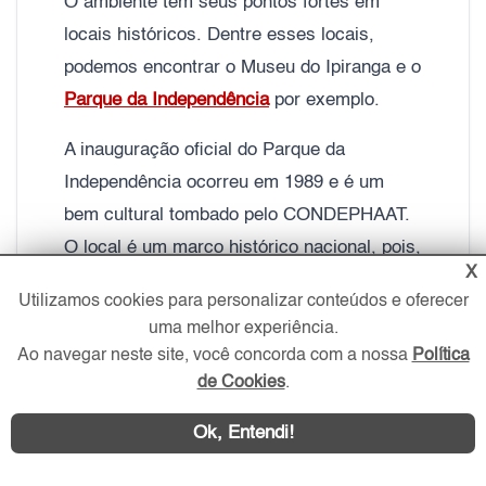
O ambiente tem seus pontos fortes em
locais históricos. Dentre esses locais,
podemos encontrar o Museu do Ipiranga e o
Parque da Independência
por exemplo.
A inauguração oficial do Parque da
Independência ocorreu em 1989 e é um
bem cultural tombado pelo CONDEPHAAT.
O local é um marco histórico nacional, pois,
X
em 1822, na Colina do Ipiranga, junto ao
Utilizamos cookies para personalizar conteúdos e oferecer
Riacho do Ipiranga, D. Pedro I declarou o
uma melhor experiência.
país independente de Portugal.
Ao navegar neste site, você concorda com a nossa
Política
de Cookies
.
No Parque, podemos ver um monumento
que simboliza a “Independência do Brasil” e
Ok, Entendi!
o famoso “Grito do Ipiranga”.