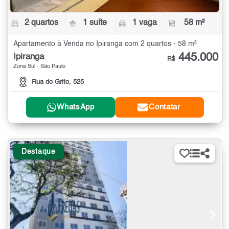
2 quartos
1 suíte
1 vaga
58 m²
Apartamento à Venda no Ipiranga com 2 quartos - 58 m²
445.000
Ipiranga
R$
Zona Sul - São Paulo
Rua do Grito, 525
WhatsApp
Contatar
Destaque