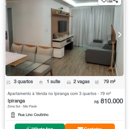
3 quartos
1 suíte
2 vagas
79 m²
Apartamento à Venda no Ipiranga com 3 quartos - 79 m²
810.000
Ipiranga
R$
Zona Sul - São Paulo
Rua Lino Coutinho