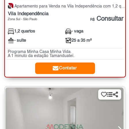
Apartamento para Venda na Vila Independência com 1,2 quartos - 25 a 35 m²
Vila Independência
Consultar
Zona Sul - São Paulo
R$
1,2 quartos
- vaga
- suíte
25 a 35 m²
Programa Minha Casa Minha Vida.
A 1 minuto da estação Tamanduateí.
Contatar