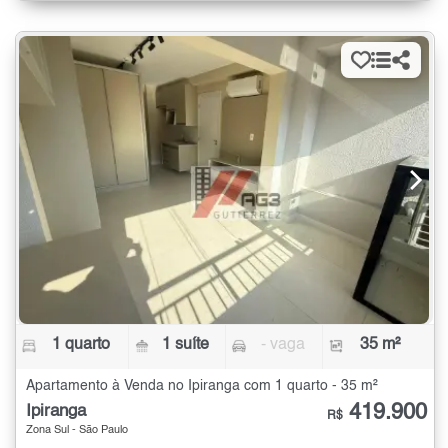
1 quarto
1 suíte
- vaga
35 m²
Apartamento à Venda no Ipiranga com 1 quarto - 35 m²
419.900
Ipiranga
R$
Zona Sul - São Paulo