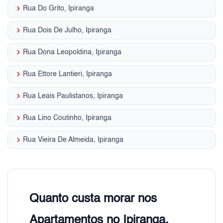
keyboard_arrow_right
Rua Do Grito, Ipiranga
keyboard_arrow_right
Rua Dois De Julho, Ipiranga
keyboard_arrow_right
Rua Dona Leopoldina, Ipiranga
keyboard_arrow_right
Rua Ettore Lantieri, Ipiranga
keyboard_arrow_right
Rua Leais Paulistanos, Ipiranga
keyboard_arrow_right
Rua Lino Coutinho, Ipiranga
keyboard_arrow_right
Rua Vieira De Almeida, Ipiranga
Quanto custa morar nos
Apartamentos no Ipiranga,