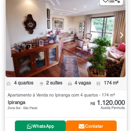
4 quartos
2 suítes
4 vagas
174 m²
Apartamento à Venda no Ipiranga com 4 quartos - 174 m²
1.120.000
Ipiranga
R$
Aceita Permuta
Zona Sul - São Paulo
WhatsApp
Contatar