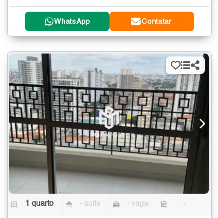
WhatsApp
Contatar
1 quarto
- suíte
- vaga
-