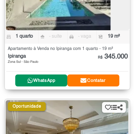
1 quarto
- suíte
- vaga
19 m²
Apartamento à Venda no Ipiranga com 1 quarto - 19 m²
345.000
Ipiranga
R$
Zona Sul - São Paulo
WhatsApp
Contatar
Oportunidade