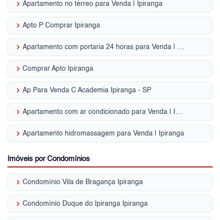
keyboard_arrow_right
Apartamento no térreo para Venda | Ipiranga
keyboard_arrow_right
Apto P Comprar Ipiranga
keyboard_arrow_right
Apartamento com portaria 24 horas para Venda | Ipiranga
keyboard_arrow_right
Comprar Apto Ipiranga
keyboard_arrow_right
Ap Para Venda C Academia Ipiranga - SP
keyboard_arrow_right
Apartamento com ar condicionado para Venda | Ipiranga
keyboard_arrow_right
Apartamento hidromassagem para Venda | Ipiranga
Imóveis por Condomínios
keyboard_arrow_right
Condomínio Vila de Bragança Ipiranga
keyboard_arrow_right
Condomínio Duque do Ipiranga Ipiranga