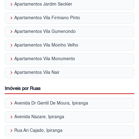
keyboard_arrow_right
Apartamentos Jardim Seckler
keyboard_arrow_right
Apartamentos Vila Firmiano Pinto
keyboard_arrow_right
Apartamentos Vila Gumercindo
keyboard_arrow_right
Apartamentos Vila Moinho Velho
keyboard_arrow_right
Apartamentos Vila Monumento
keyboard_arrow_right
Apartamentos Vila Nair
Imóveis por Ruas
keyboard_arrow_right
Avenida Dr Gentil De Moura, Ipiranga
keyboard_arrow_right
Avenida Nazare, Ipiranga
keyboard_arrow_right
Rua Ari Cajado, Ipiranga