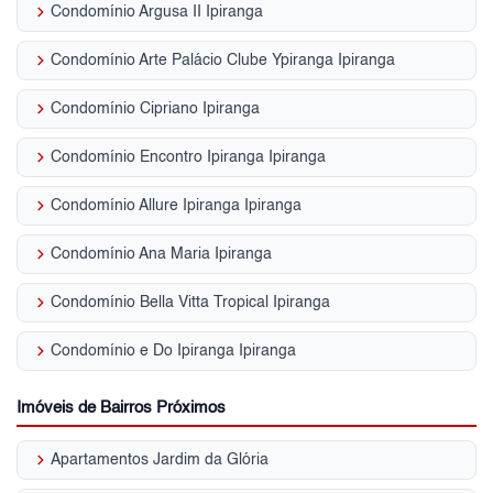
keyboard_arrow_right
Condomínio Argusa II Ipiranga
keyboard_arrow_right
Condomínio Arte Palácio Clube Ypiranga Ipiranga
keyboard_arrow_right
Condomínio Cipriano Ipiranga
keyboard_arrow_right
Condomínio Encontro Ipiranga Ipiranga
keyboard_arrow_right
Condomínio Allure Ipiranga Ipiranga
keyboard_arrow_right
Condomínio Ana Maria Ipiranga
keyboard_arrow_right
Condomínio Bella Vitta Tropical Ipiranga
keyboard_arrow_right
Condomínio e Do Ipiranga Ipiranga
Imóveis de Bairros Próximos
keyboard_arrow_right
Apartamentos Jardim da Glória