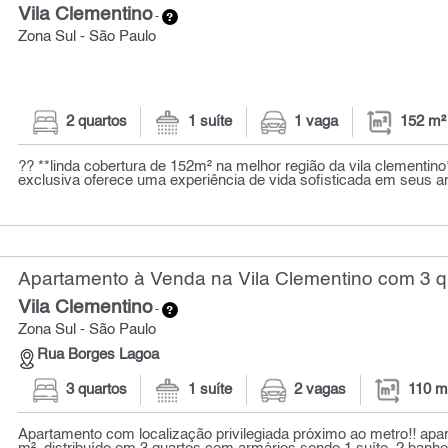
Vila Clementino
-
Zona Sul - São Paulo
2 quartos
1 suíte
1 vaga
152 m²
?? **linda cobertura de 152m² na melhor região da vila clementino
exclusiva oferece uma experiência de vida sofisticada em seus a
Apartamento à Venda na Vila Clementino com 3 q
Vila Clementino
-
Zona Sul - São Paulo
Rua Borges Lagoa
3 quartos
1 suíte
2 vagas
110 m
Apartamento com localização privilegiada próximo ao metro!! ap