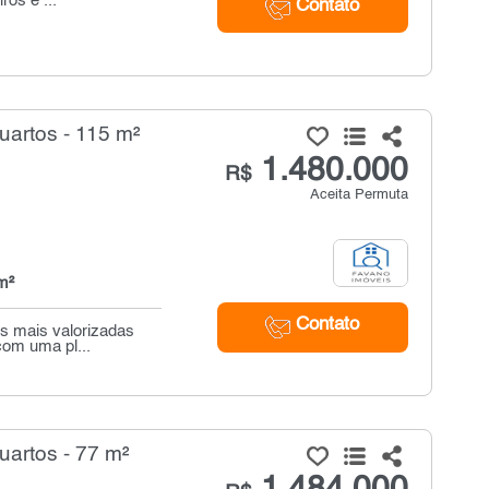
os e ...
Contato
uartos - 115 m²
1.480.000
R$
Aceita Permuta
m²
Contato
es mais valorizadas
com uma pl...
artos - 77 m²