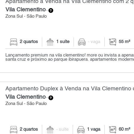
Apartamento à Venda na Vila Clementino com 2 qu
Vila Clementino
-
Zona Sul - São Paulo
2 quartos
1 suíte
- vaga
55 m²
Lançamento premium na vila clementino! more ou invista a apen
santa cruz e próximo ao parque ibirapuera. apartamentos moderno
Apartamento Duplex à Venda na Vila Clementino 
Vila Clementino
-
Zona Sul - São Paulo
2 quartos
- suíte
1 vaga
60 m²