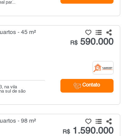
al par...
artos - 45 m²
590.000
R$
Contato
, na vila
na sul de são
artos - 98 m²
1.590.000
R$