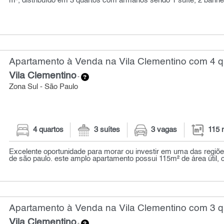
m², distribuído em 3 quartos com armários sendo 1 suíte, 2 banheir
Apartamento à Venda na Vila Clementino com 4 q
Vila Clementino
-
Zona Sul - São Paulo
4 quartos
3 suítes
3 vagas
115 
Excelente oportunidade para morar ou investir em uma das regiõ
de são paulo. este amplo apartamento possui 115m² de área útil, 
Apartamento à Venda na Vila Clementino com 3 qu
Vila Clementino
-