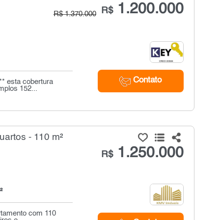
1.200.000
R$
R$ 1.370.000
Contato
** esta cobertura
mplos 152...
uartos - 110 m²
1.250.000
R$
²
artamento com 110