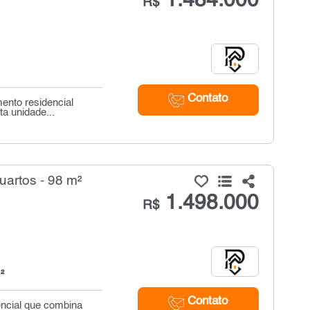
1.484.000
R$
Contato
ento residencial
ta unidade...
artos - 98 m²
1.498.000
R$
²
Contato
encial que combina