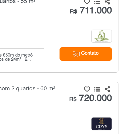
artos - 55 m²
711.000
R$
Contato
as 850m do metrô
s de 24m² | 2...
com 2 quartos - 60 m²
720.000
R$