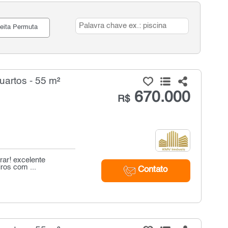
eita Permuta
artos - 55 m²
670.000
R$
rar! excelente
ros com ...
Contato