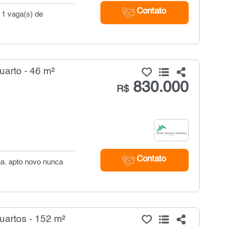
Contato
, 1 vaga(s) de
arto - 46 m²
830.000
R$
Contato
ga. apto novo nunca
uartos - 152 m²