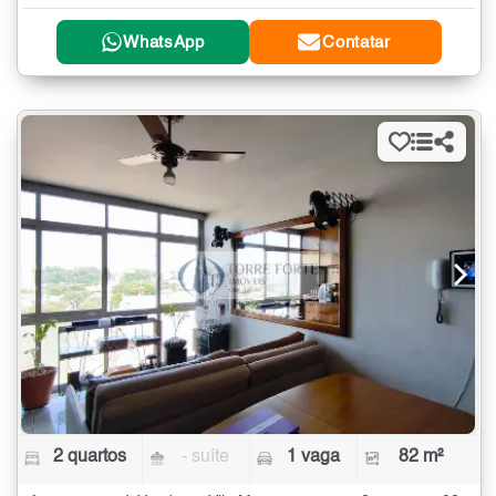
WhatsApp
Contatar
2 quartos
- suíte
1 vaga
82 m²