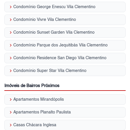
keyboard_arrow_right
Condomínio George Enescu Vila Clementino
keyboard_arrow_right
Condomínio Vivre Vila Clementino
keyboard_arrow_right
Condomínio Sunset Garden Vila Clementino
keyboard_arrow_right
Condomínio Parque dos Jequitibás Vila Clementino
keyboard_arrow_right
Condomínio Residence San Diego Vila Clementino
keyboard_arrow_right
Condomínio Super Star Vila Clementino
Imóveis de Bairros Próximos
keyboard_arrow_right
Apartamentos Mirandópolis
keyboard_arrow_right
Apartamentos Planalto Paulista
keyboard_arrow_right
Casas Chácara Inglesa