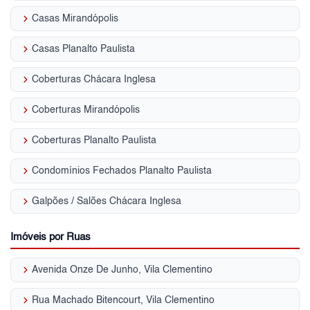
keyboard_arrow_right
Casas Mirandópolis
keyboard_arrow_right
Casas Planalto Paulista
keyboard_arrow_right
Coberturas Chácara Inglesa
keyboard_arrow_right
Coberturas Mirandópolis
keyboard_arrow_right
Coberturas Planalto Paulista
keyboard_arrow_right
Condomínios Fechados Planalto Paulista
keyboard_arrow_right
Galpões / Salões Chácara Inglesa
Imóveis por Ruas
keyboard_arrow_right
Avenida Onze De Junho, Vila Clementino
keyboard_arrow_right
Rua Machado Bitencourt, Vila Clementino