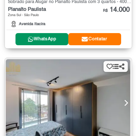
Sobrado para Alugar no Planalto Paulista com 3 quartos - 400 m²
14.000
Planalto Paulista
R$
Zona Sul - São Paulo
Avenida Itacira
WhatsApp
Contatar