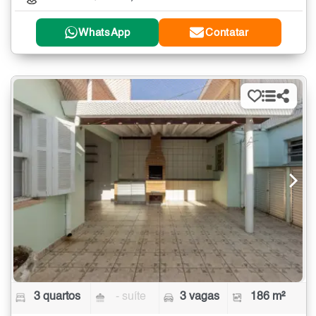
WhatsApp
Contatar
3 quartos
- suíte
3 vagas
186 m²