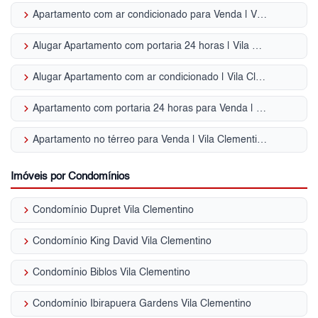
keyboard_arrow_right
Apartamento com ar condicionado para Venda | Vila Clementino
keyboard_arrow_right
Alugar Apartamento com portaria 24 horas | Vila Clementino
keyboard_arrow_right
Alugar Apartamento com ar condicionado | Vila Clementino
keyboard_arrow_right
Apartamento com portaria 24 horas para Venda | Vila Clementino
keyboard_arrow_right
Apartamento no térreo para Venda | Vila Clementino
Imóveis por Condomínios
keyboard_arrow_right
Condomínio Dupret Vila Clementino
keyboard_arrow_right
Condomínio King David Vila Clementino
keyboard_arrow_right
Condomínio Biblos Vila Clementino
keyboard_arrow_right
Condomínio Ibirapuera Gardens Vila Clementino