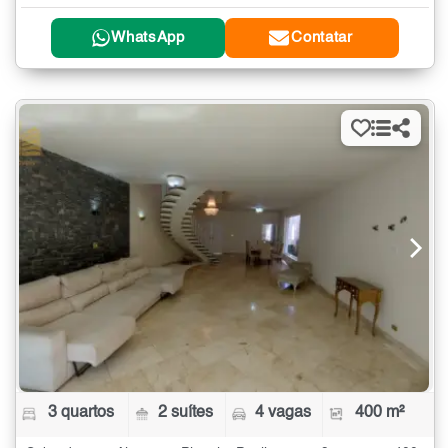
WhatsApp
Contatar
3 quartos
2 suítes
4 vagas
400 m²