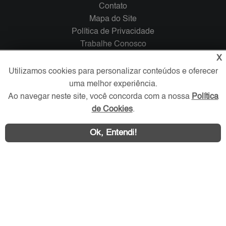
Contato
Mapa do Site
Política de Privacidade
Trabalhe Conosco
X
Verificada por
Utilizamos cookies para personalizar conteúdos e oferecer
uma melhor experiência.
Ao navegar neste site, você concorda com a nossa
Política
Redes Sociais
de Cookies
.
Ok, Entendi!
Área exclusiva aos anunciantes,
acesse sua conta: