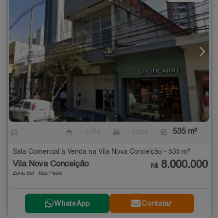
-
- suíte
- vaga
535 m²
Sala Comercial à Venda na Vila Nova Conceição - 535 m²
8.000.000
Vila Nova Conceição
R$
Zona Sul - São Paulo
WhatsApp
Contatar