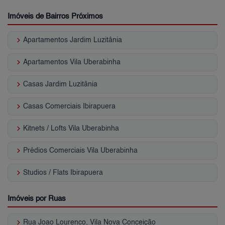
Imóveis de Bairros Próximos
keyboard_arrow_right
Apartamentos Jardim Luzitânia
keyboard_arrow_right
Apartamentos Vila Uberabinha
keyboard_arrow_right
Casas Jardim Luzitânia
keyboard_arrow_right
Casas Comerciais Ibirapuera
keyboard_arrow_right
Kitnets / Lofts Vila Uberabinha
keyboard_arrow_right
Prédios Comerciais Vila Uberabinha
keyboard_arrow_right
Studios / Flats Ibirapuera
Imóveis por Ruas
keyboard_arrow_right
Rua Joao Lourenco, Vila Nova Conceição