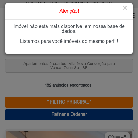
O PORTAL DE IMÓVEIS DA
ZONA SUL
DE SÃO PAULO
×
Atenção!
Imóvel não está mais disponível em nossa base de
HOME
ZONA SUL
COMPRAR
VILA NOVA CONCEIÇÃO
dados.
Imóveis à Venda na Vila Nova Conceição, Zona Sul de São Paulo
Listamos para você imóveis do mesmo perfil!
Vila Nova Conceição, Zona Sul
Apartamentos 2 quartos, Vila Nova Conceição para
Venda, Zona Sul, SP
182 anúncios encontrados
* FILTRO PRINCIPAL *
Refinar e Ordenar