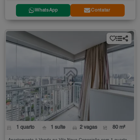
WhatsApp
Contatar
1 quarto
1 suíte
2 vagas
80 m²