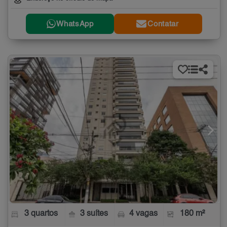
WhatsApp
Contatar
3 quartos
3 suítes
4 vagas
180 m²