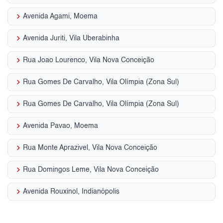
keyboard_arrow_right
Avenida Agami, Moema
keyboard_arrow_right
Avenida Juriti, Vila Uberabinha
keyboard_arrow_right
Rua Joao Lourenco, Vila Nova Conceição
keyboard_arrow_right
Rua Gomes De Carvalho, Vila Olímpia (Zona Sul)
keyboard_arrow_right
Rua Gomes De Carvalho, Vila Olímpia (Zona Sul)
keyboard_arrow_right
Avenida Pavao, Moema
keyboard_arrow_right
Rua Monte Aprazivel, Vila Nova Conceição
keyboard_arrow_right
Rua Domingos Leme, Vila Nova Conceição
keyboard_arrow_right
Avenida Rouxinol, Indianópolis