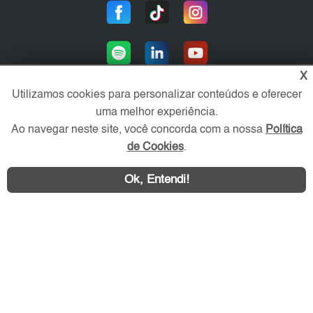
X
Utilizamos cookies para personalizar conteúdos e oferecer
uma melhor experiência.
Área exclusiva aos anunciantes,
Ao navegar neste site, você concorda com a nossa
Política
acesse sua conta:
de Cookies
.
Ok, Entendi!
ZS Imóvel © 2026 - Todos os direitos reservados