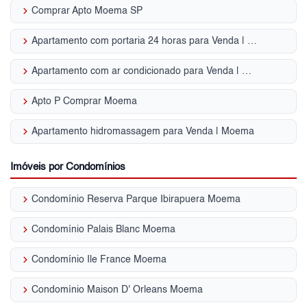
keyboard_arrow_right
Comprar Apto Moema SP
keyboard_arrow_right
Apartamento com portaria 24 horas para Venda | Moema
keyboard_arrow_right
Apartamento com ar condicionado para Venda | Moema
keyboard_arrow_right
Apto P Comprar Moema
keyboard_arrow_right
Apartamento hidromassagem para Venda | Moema
Imóveis por Condomínios
keyboard_arrow_right
Condomínio Reserva Parque Ibirapuera Moema
keyboard_arrow_right
Condomínio Palais Blanc Moema
keyboard_arrow_right
Condomínio Ile France Moema
keyboard_arrow_right
Condomínio Maison D' Orleans Moema