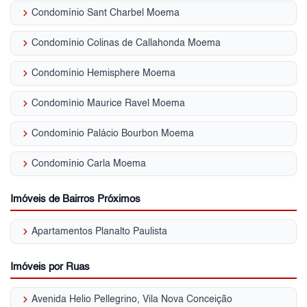
keyboard_arrow_right
Condomínio Sant Charbel Moema
keyboard_arrow_right
Condomínio Colinas de Callahonda Moema
keyboard_arrow_right
Condomínio Hemisphere Moema
keyboard_arrow_right
Condomínio Maurice Ravel Moema
keyboard_arrow_right
Condomínio Palácio Bourbon Moema
keyboard_arrow_right
Condomínio Carla Moema
Imóveis de Bairros Próximos
keyboard_arrow_right
Apartamentos Planalto Paulista
Imóveis por Ruas
keyboard_arrow_right
Avenida Helio Pellegrino, Vila Nova Conceição