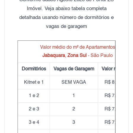
Imóvel. Veja abaixo tabela completa
detalhada usando número de dormitórios e
vagas de garagem
Valor médio do m² de Apartamentos
Jabaquara
,
Zona Sul
- São Paulo
Dormitórios
Vagas de Garagem
Valor médio m
Kitnet e 1
SEM VAGA
R$ 8.575,98
1 e 2
1
R$ 7.239,65
2 e 3
2
R$ 7.783,88
3 e 4
3
R$ 7.654,90