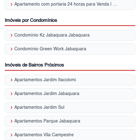
keyboard_arrow_right
Apartamento com portaria 24 horas para Venda | Jabaquara
Imóveis por Condomínios
keyboard_arrow_right
Condomínio Kz Jabaquara Jabaquara
keyboard_arrow_right
Condomínio Green Work Jabaquara
Imóveis de Bairros Próximos
keyboard_arrow_right
Apartamentos Jardim Itacolomi
keyboard_arrow_right
Apartamentos Jardim Jabaquara
keyboard_arrow_right
Apartamentos Jardim Sul
keyboard_arrow_right
Apartamentos Parque Jabaquara
keyboard_arrow_right
Apartamentos Vila Campestre