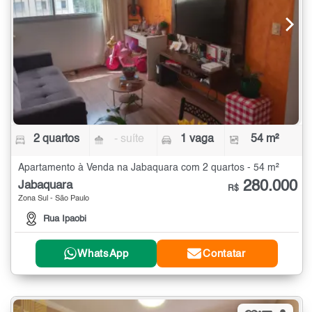
2 quartos
- suíte
1 vaga
54 m²
Apartamento à Venda na Jabaquara com 2 quartos - 54 m²
280.000
Jabaquara
R$
Zona Sul - São Paulo
Rua Ipaobi
WhatsApp
Contatar