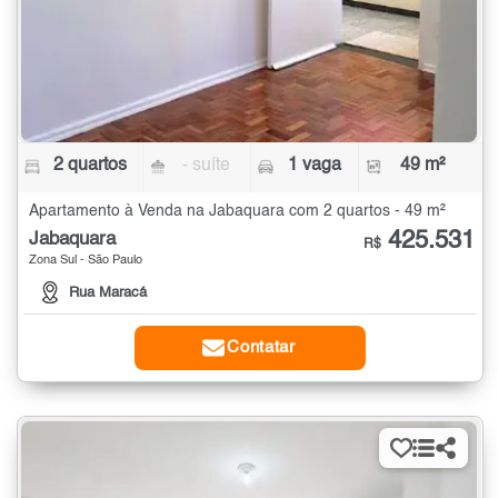
2 quartos
- suíte
1 vaga
49 m²
Apartamento à Venda na Jabaquara com 2 quartos - 49 m²
425.531
Jabaquara
R$
Zona Sul - São Paulo
Rua Maracá
Contatar