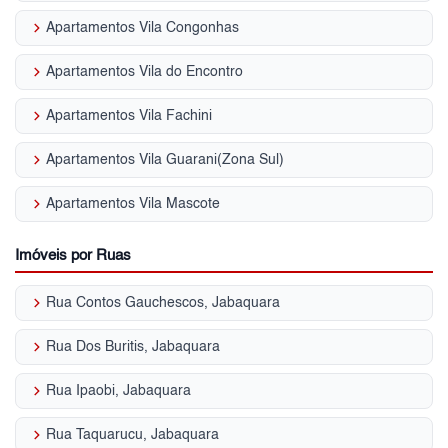
keyboard_arrow_right
Apartamentos Vila Congonhas
keyboard_arrow_right
Apartamentos Vila do Encontro
keyboard_arrow_right
Apartamentos Vila Fachini
keyboard_arrow_right
Apartamentos Vila Guarani(Zona Sul)
keyboard_arrow_right
Apartamentos Vila Mascote
Imóveis por Ruas
keyboard_arrow_right
Rua Contos Gauchescos, Jabaquara
keyboard_arrow_right
Rua Dos Buritis, Jabaquara
keyboard_arrow_right
Rua Ipaobi, Jabaquara
keyboard_arrow_right
Rua Taquarucu, Jabaquara