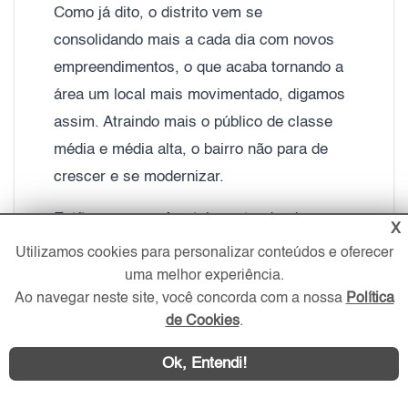
Como já dito, o distrito vem se
consolidando mais a cada dia com novos
empreendimentos, o que acaba tornando a
área um local mais movimentado, digamos
assim. Atraindo mais o público de classe
média e média alta, o bairro não para de
crescer e se modernizar.
Então, caso você esteja pretendendo
X
vender ou comprar o seu Apartamento no
Utilizamos cookies para personalizar conteúdos e oferecer
Jabaquara.
Ofereça o seu Imóvel
uma melhor experiência.
Ao navegar neste site, você concorda com a nossa
Política
Gratuitamente no Portal ZS Imóvel
. Após
de Cookies
.
cadastrado, as imobiliárias conveniadas ao
Portal, principalmente as
Imobiliárias da
Ok, Entendi!
Zona Sul
, entrarão em contato e ajudarão