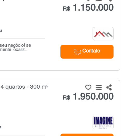
1.150.000
R$
²
 seu negócio! se
ente localiz...
Contato
4 quartos - 300 m²
1.950.000
R$
²