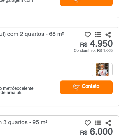
s) de garagem com
l) com 2 quartos - 68 m²
4.950
R$
Condomínio: R$ 1.065
Contato
o metrôexcelente
e área úti...
3 quartos - 95 m²
6.000
R$