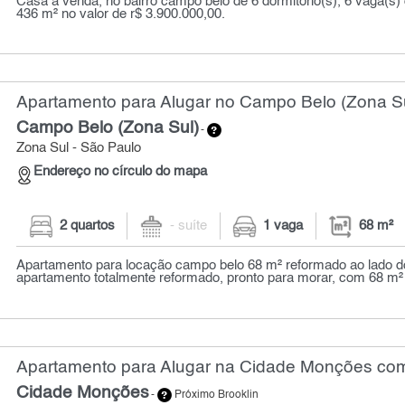
Casa a venda, no bairro campo belo de 6 dormitório(s), 6 vaga(
436 m² no valor de r$ 3.900.000,00.
Apartamento para Alugar no Campo Belo (Zona Su
Campo Belo (Zona Sul)
-
Zona Sul - São Paulo
Endereço no círculo do mapa
2 quartos
- suíte
1 vaga
68 m²
Apartamento para locação campo belo 68 m² reformado ao lado d
apartamento totalmente reformado, pronto para morar, com 68 m² d
Apartamento para Alugar na Cidade Monções com 
Cidade Monções
-
Próximo Brooklin