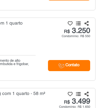
om 1 quarto
3.250
R$
Condomínio: R$ 550
ento de alto
butida e frigobar,
Contato
) com 1 quarto - 58 m²
3.499
R$
Condomínio: R$ 1.650