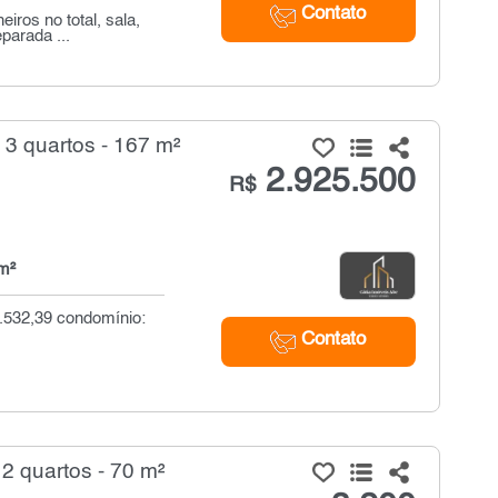
Contato
ros no total, sala,
parada ...
3 quartos - 167 m²
2.925.500
R$
m²
25.532,39 condomínio:
Contato
2 quartos - 70 m²