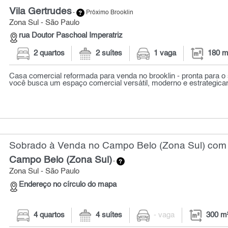
Vila Gertrudes
-
Próximo Brooklin
Zona Sul - São Paulo
rua Doutor Paschoal Imperatriz
2 quartos
2 suítes
1 vaga
180 m
Casa comercial reformada para venda no brooklin - pronta para o
você busca um espaço comercial versátil, moderno e estrategicam
Sobrado à Venda no Campo Belo (Zona Sul) com 
Campo Belo (Zona Sul)
-
Zona Sul - São Paulo
Endereço no círculo do mapa
4 quartos
4 suítes
- vaga
300 m