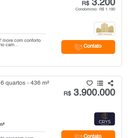
3.200
R$
Condomínio: R$ 1.190
o! more com conforto
no cam...
Contato
6 quartos - 436 m²
3.900.000
R$
m²
Contato