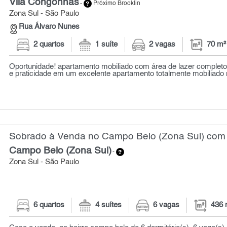
Vila Congonhas
-
Próximo Brooklin
Zona Sul - São Paulo
Rua Álvaro Nunes
2 quartos
1 suíte
2 vagas
70 m²
Oportunidade! apartamento mobiliado com área de lazer complet
e praticidade em um excelente apartamento totalmente mobiliado 
Sobrado à Venda no Campo Belo (Zona Sul) com 
Campo Belo (Zona Sul)
-
Zona Sul - São Paulo
6 quartos
4 suítes
6 vagas
436 