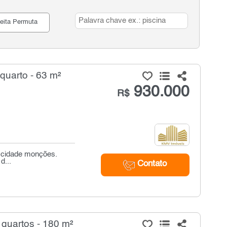
eita Permuta
uarto - 63 m²
930.000
R$
- cidade monções.
d...
Contato
quartos - 180 m²