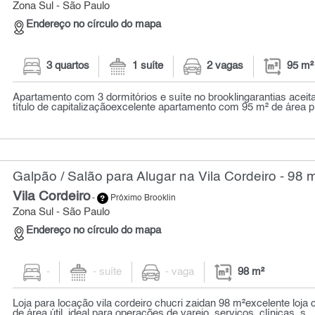
Zona Sul - São Paulo
Endereço no círculo do mapa
3 quartos
1 suíte
2 vagas
95 m²
Apartamento com 3 dormitórios e suíte no brooklingarantias aceit
título de capitalizaçãoexcelente apartamento com 95 m² de área pri
Galpão / Salão para Alugar na Vila Cordeiro - 98 
Vila Cordeiro
-
Próximo Brooklin
Zona Sul - São Paulo
Endereço no círculo do mapa
-
- suíte
- vaga
98 m²
Loja para locação vila cordeiro chucri zaidan 98 m²excelente loj
de área útil, ideal para operações de varejo, serviços, clínicas, s...